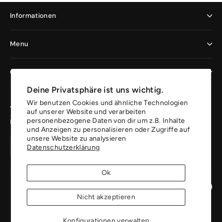
Informationen
Menu
Geschäftskunden
Deine Privatsphäre ist uns wichtig.
Wir benutzen Cookies und ähnliche Technologien
Jetzt registrieren und profitieren
auf unserer Website und verarbeiten
personenbezogene Daten von dir um z.B. Inhalte
Erhalte 10% auf deine erste Bestellung.
und Anzeigen zu personalisieren oder Zugriffe auf
unsere Website zu analysieren
Deine
Konto
Konto
Datenschutzerklärung
Email
erstellen
erstellen
Adresse
Ok
Instagr
Pin
Nicht akzeptieren
Konfigurationen verwalten