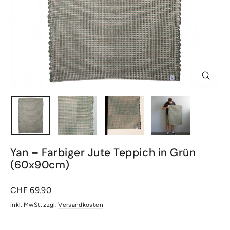
Schlie
(Esc)
Yan – Farbiger Jute Teppich in Grün
(60x90cm)
Normaler
CHF 69.90
Preis
inkl. MwSt. zzgl.
Versandkosten