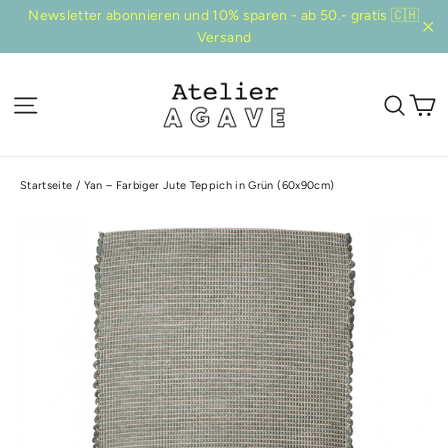
Direkt
Newsletter abonnieren und 10% sparen - ab 50.- gratis 🇨🇭
zum
Versand
"Sc
Inhalt
E
Seitennavigation
Suc
Startseite
/
Yan – Farbiger Jute Teppich in Grün (60x90cm)