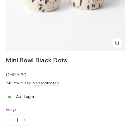
Schlie
(Esc)
Mini Bowl Black Dots
Normaler
CHF 7.90
Preis
inkl. MwSt. zzgl.
Versandkosten
Auf Lager
Menge
−
+