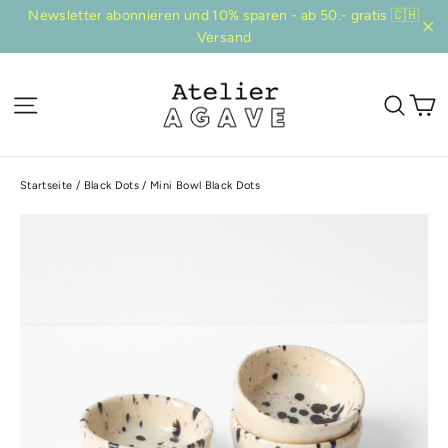
Direkt
Newsletter abonnieren und 10% sparen - ab 50.- gratis 🇨🇭
zum
Versand
"Sc
Inhalt
E
Seitennavigation
Suc
Startseite
/
Black Dots
/
Mini Bowl Black Dots