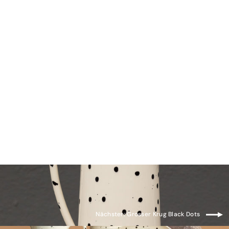
Mini Bowl Black Dots
CHF 7.90
Nächster: Grosser Krug Black Dots