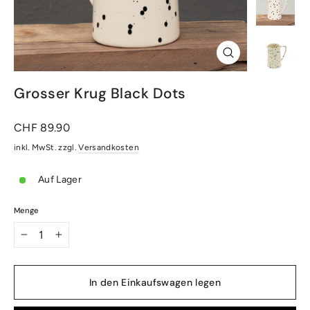
Schliessen
(Esc)
Grosser Krug Black Dots
Normaler
CHF 89.90
Preis
inkl. MwSt. zzgl.
Versandkosten
Auf Lager
Menge
−
+
In den Einkaufswagen legen