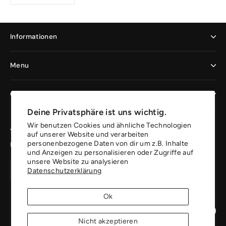
Informationen
Menu
Geschäftskunden
Deine Privatsphäre ist uns wichtig.
Wir benutzen Cookies und ähnliche Technologien
Jetzt registrieren und profitieren
auf unserer Website und verarbeiten
personenbezogene Daten von dir um z.B. Inhalte
Erhalte 10% auf deine erste Bestellung.
und Anzeigen zu personalisieren oder Zugriffe auf
unsere Website zu analysieren
Deine
Konto
Konto
Datenschutzerklärung
Email
erstellen
erstellen
Adresse
Ok
Instagr
Pin
Nicht akzeptieren