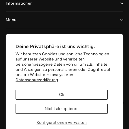
Informationen
Menu
Geschäftskunden
Deine Privatsphäre ist uns wichtig.
Wir benutzen Cookies und ähnliche Technologien
Jetzt registrieren und profitieren
auf unserer Website und verarbeiten
personenbezogene Daten von dir um z.B. Inhalte
Erhalte 10% auf deine erste Bestellung.
und Anzeigen zu personalisieren oder Zugriffe auf
unsere Website zu analysieren
Deine
Konto
Konto
Datenschutzerklärung
Email
erstellen
erstellen
Adresse
Ok
Instagr
Pin
Nicht akzeptieren
Konfigurationen verwalten