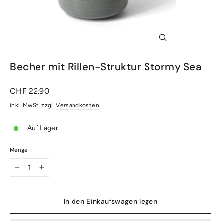
Schliessen
(Esc)
Becher mit Rillen-Struktur Stormy Sea
Normaler
CHF 22.90
Preis
inkl. MwSt. zzgl.
Versandkosten
Auf Lager
Menge
−
+
In den Einkaufswagen legen