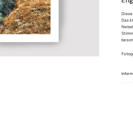
Eng
Diese
Das k
Nebel
Stimm
beson
Fotog
Infor