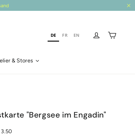
sand
"Sc
Einkau
Einloggen
DE
FR
EN
elier & Stores
stkarte "Bergsee im Engadin"
ler
 3.50