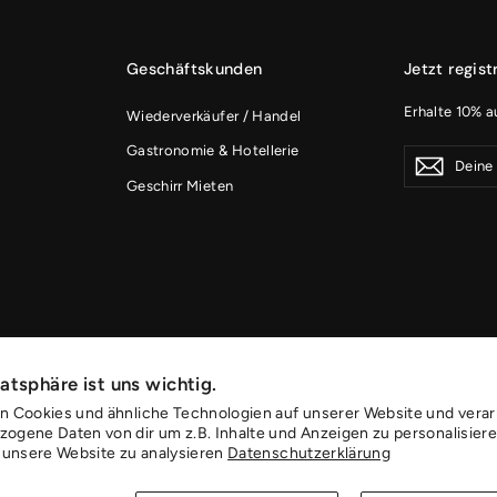
Geschäftskunden
Jetzt regist
Erhalte 10% a
Wiederverkäufer / Handel
Gastronomie & Hotellerie
Deine
Konto
Konto
Email
erstellen
Geschirr Mieten
erstell
Adresse
atsphäre ist uns wichtig.
n Cookies und ähnliche Technologien auf unserer Website und verar
ogene Daten von dir um z.B. Inhalte und Anzeigen zu personalisier
f unsere Website zu analysieren
Datenschutzerklärung