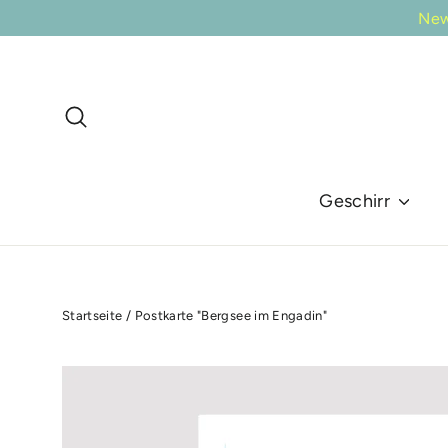
Direkt
New
zum
Inhalt
Suche
Geschirr
Startseite
/
Postkarte "Bergsee im Engadin"