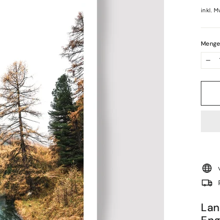
Preis
inkl. M
Meng
−
Lan