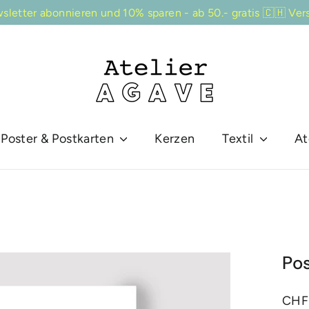
sletter abonnieren und 10% sparen - ab 50.- gratis 🇨🇭 Ver
Poster & Postkarten
Kerzen
Textil
At
Po
Norma
CHF