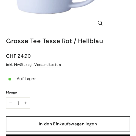
Schliessen
(Esc)
Grosse Tee Tasse Rot / Hellblau
Normaler
CHF 24.90
Preis
inkl. MwSt. zzgl.
Versandkosten
Auf Lager
Menge
−
+
In den Einkaufswagen legen