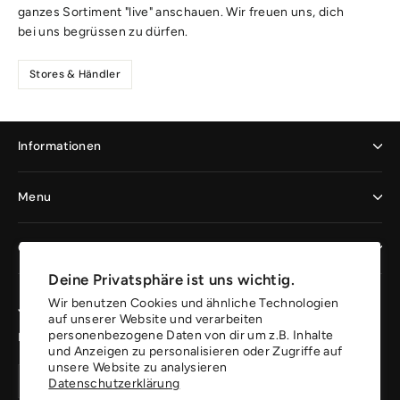
ganzes Sortiment "live" anschauen. Wir freuen uns, dich
bei uns begrüssen zu dürfen.
Stores & Händler
Informationen
Menu
Geschäftskunden
Deine Privatsphäre ist uns wichtig.
Wir benutzen Cookies und ähnliche Technologien
Jetzt registrieren und profitieren
auf unserer Website und verarbeiten
personenbezogene Daten von dir um z.B. Inhalte
Erhalte 10% auf deine erste Bestellung.
und Anzeigen zu personalisieren oder Zugriffe auf
unsere Website zu analysieren
Deine
Konto
Konto
Datenschutzerklärung
Email
erstellen
erstellen