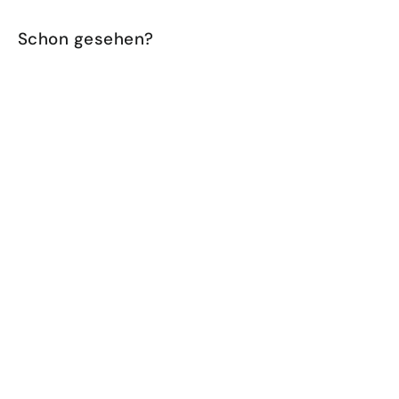
Schon gesehen?
Grosse Tee Tasse Rot / Hellblau
CHF 24.90