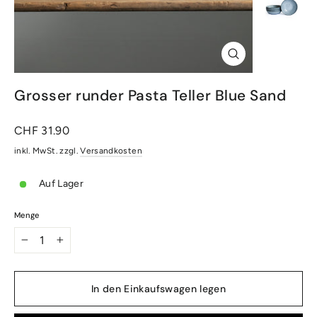
Schliessen
(Esc)
Grosser runder Pasta Teller Blue Sand
Normaler
CHF 31.90
Preis
inkl. MwSt. zzgl.
Versandkosten
Auf Lager
Menge
−
+
In den Einkaufswagen legen