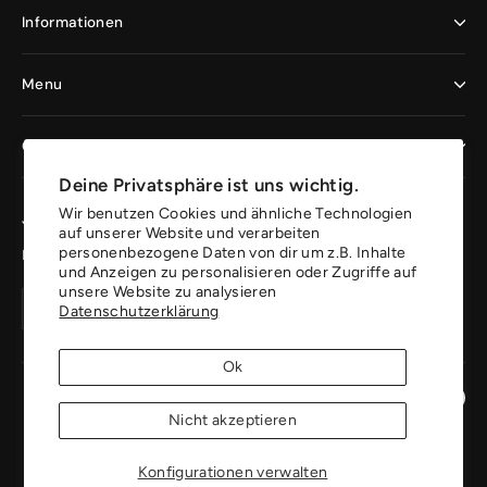
Informationen
Menu
Geschäftskunden
Deine Privatsphäre ist uns wichtig.
Wir benutzen Cookies und ähnliche Technologien
Jetzt registrieren und profitieren
auf unserer Website und verarbeiten
personenbezogene Daten von dir um z.B. Inhalte
Erhalte 10% auf deine erste Bestellung.
und Anzeigen zu personalisieren oder Zugriffe auf
unsere Website zu analysieren
Deine
Konto
Konto
Datenschutzerklärung
Email
erstellen
erstellen
Adresse
Ok
Instagr
Pin
Nicht akzeptieren
Konfigurationen verwalten