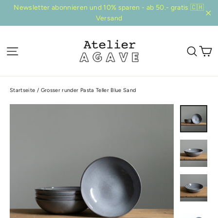
Direkt
Newsletter abonnieren und 10% sparen - ab 50.- gratis 🇨🇭
zum
Versand
"Sc
Inhalt
E
Seitennavigation
Suc
Startseite
/
Grosser runder Pasta Teller Blue Sand