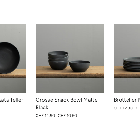
sta Teller
Grosse Snack Bowl Matte
Brotteller 
Black
Normaler
So
CHF 17.90
CH
Preis
s
Normaler
Sonderpreis
CHF 14.90
CHF 10.50
Preis