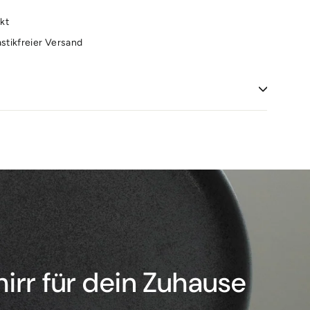
kt
astikfreier Versand
d
irr für dein Zuhause