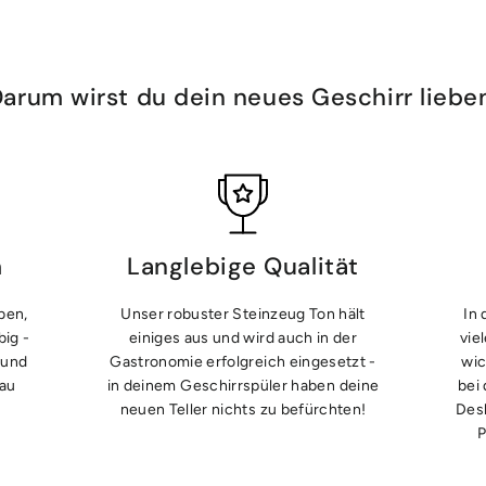
arum wirst du dein neues Geschirr liebe
m
Langlebige Qualität
ben,
Unser robuster Steinzeug Ton hält
In 
ig -
einiges aus und wird auch in der
vie
 und
Gastronomie erfolgreich eingesetzt -
wic
nau
in deinem Geschirrspüler haben deine
bei
neuen Teller nichts zu befürchten!
Desh
P