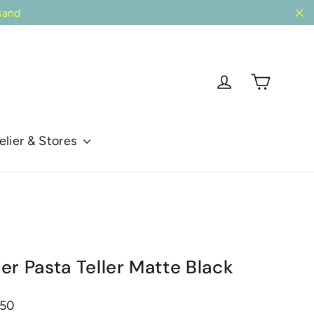
sand
"Sc
Einkau
Einloggen
elier & Stores
er Pasta Teller Matte Black
is
.50