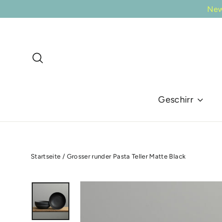
Direkt
New
zum
Inhalt
Suche
Geschirr
Startseite
/
Grosser runder Pasta Teller Matte Black