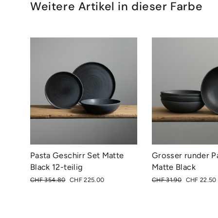
Weitere Artikel in dieser Farbe
Pasta Geschirr Set Matte
Grosser runder Pa
Black 12-teilig
Matte Black
Normaler
Sonderpreis
Normaler
Sonderprei
CHF 354.80
CHF 225.00
CHF 31.90
CHF 22.50
Preis
Preis