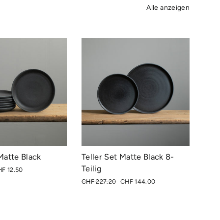
Alle anzeigen
Matte Black
Teller Set Matte Black 8-
Teilig
nderpreis
F 12.50
Normaler
Sonderpreis
CHF 227.20
CHF 144.00
Preis