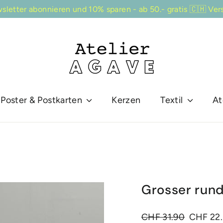
sletter abonnieren und 10% sparen - ab 50.- gratis 🇨🇭 Ver
Poster & Postkarten
Kerzen
Textil
At
Grosser rund
Normaler
Sonderpre
CHF 31.90
CHF 22