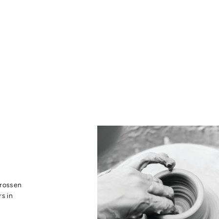
grossen
s in