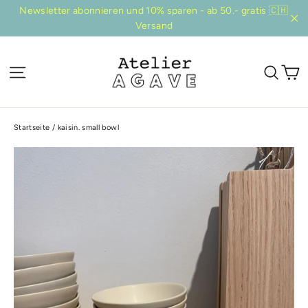
Direkt
Newsletter abonnieren und 10% sparen - ab 50.- gratis 🇨🇭
zum
Versand
"Sc
Inhalt
E
Seitennavigation
Suc
Startseite
/
kaisin. small bowl