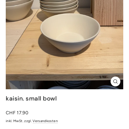
Schlie
(Esc)
kaisin. small bowl
Normaler
CHF 17.90
Preis
inkl. MwSt. zzgl.
Versandkosten