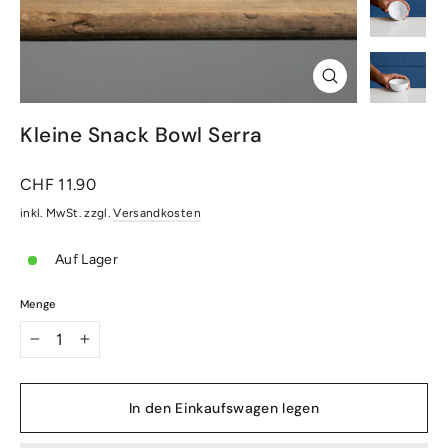
Schliessen
(Esc)
Kleine Snack Bowl Serra
Normaler
CHF 11.90
Preis
inkl. MwSt. zzgl.
Versandkosten
Auf Lager
Menge
−
+
In den Einkaufswagen legen