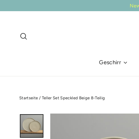
Direkt
New
zum
Inhalt
Suche
Geschirr
Startseite
/
Teller Set Speckled Beige 8-Teilig