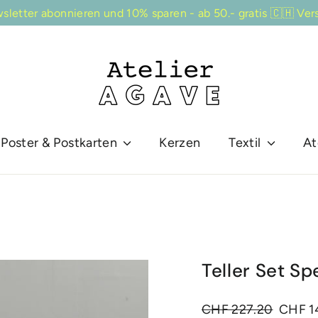
sletter abonnieren und 10% sparen - ab 50.- gratis 🇨🇭 Ver
Poster & Postkarten
Kerzen
Textil
At
Teller Set Sp
Normaler
Sonderp
CHF 227.20
CHF 1