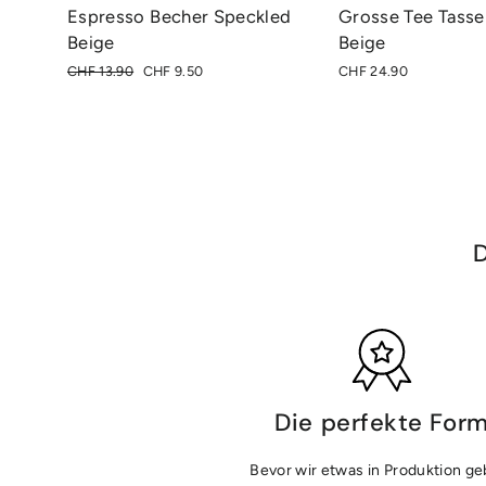
Espresso Becher Speckled
Grosse Tee Tasse
Beige
Beige
Normaler
Sonderpreis
CHF 13.90
CHF 9.50
CHF 24.90
Preis
D
Die perfekte For
Bevor wir etwas in Produktion ge