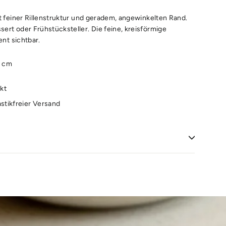
it feiner Rillenstruktur und geradem, angewinkelten Rand.
ert oder Frühstücksteller. Die feine, kreisförmige
ent sichtbar.
2 cm
kt
astikfreier Versand
d