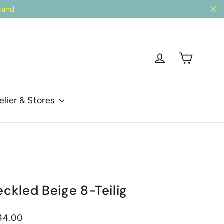
sand
"Sc
Einkau
Einloggen
elier & Stores
eckled Beige 8-Teilig
reis
44.00