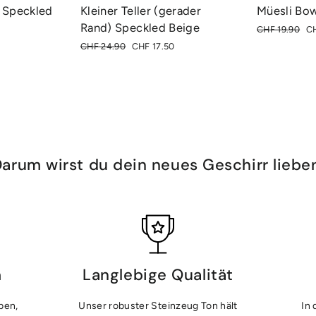
 Speckled
Kleiner Teller (gerader
Müesli Bow
Rand) Speckled Beige
Normaler
So
CHF 19.90
CH
Preis
Normaler
Sonderpreis
CHF 24.90
CHF 17.50
Preis
arum wirst du dein neues Geschirr liebe
m
Langlebige Qualität
ben,
Unser robuster Steinzeug Ton hält
In 