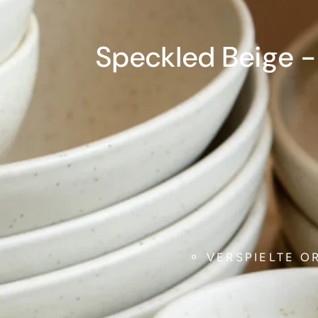
Speckled Beige - 
⚬ VERSPIELTE 