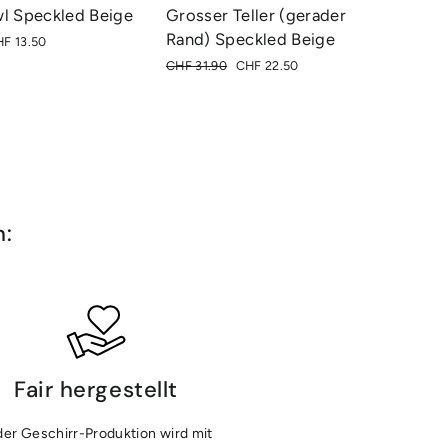
l Speckled Beige
Grosser Teller (gerader
Rand) Speckled Beige
nderpreis
F 13.50
Normaler
Sonderpreis
CHF 31.90
CHF 22.50
Preis
n:
Fair hergestellt
der Geschirr-Produktion wird mit