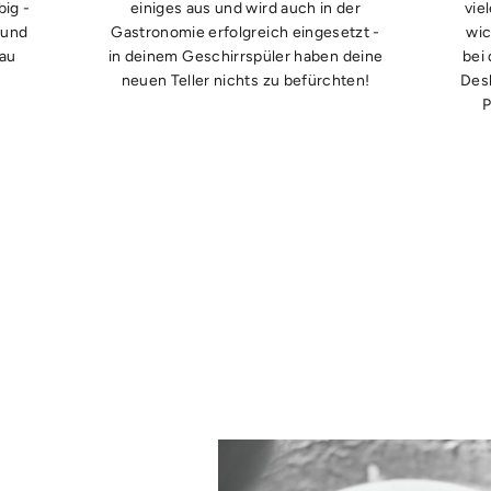
ig -
einiges aus und wird auch in der
vie
 und
Gastronomie erfolgreich eingesetzt -
wic
nau
in deinem Geschirrspüler haben deine
bei
neuen Teller nichts zu befürchten!
Desh
P