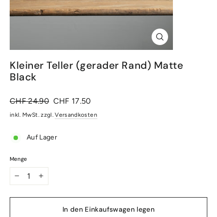
Schliessen
(Esc)
Kleiner Teller (gerader Rand) Matte
Black
Normaler
Sonderpreis
CHF 24.90
CHF 17.50
Preis
inkl. MwSt. zzgl.
Versandkosten
Auf Lager
Menge
−
+
In den Einkaufswagen legen