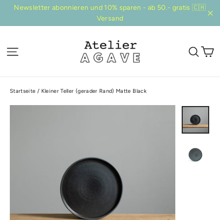
Direkt
Newsletter abonnieren und 10% sparen - ab 50.- gratis 🇨🇭
zum
Versand
"Sc
Inhalt
E
Seitennavigation
Suc
Startseite
/
Kleiner Teller (gerader Rand) Matte Black