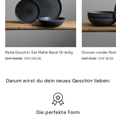
Pasta Geschirr Set Matte Black 12-teilig
Grosser runder Past
Normaler
Sonderpreis
Normaler
Sonderpreis
CHF 354.80
CHF 225.00
CHF 31.90
CHF 22.50
Preis
Preis
Darum wirst du dein neues Geschirr lieben:
Die perfekte Form